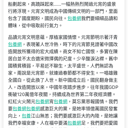
船劃起來，高蹺踩起來……一幅熱熱烈鬧過元宵的盛景
行將浮現。元宵文明成為中國傳統文明的一部門，里面
包含了國度期盼，國民向往。
包養網
我們要細細品讀和
體味，從中吸取前行氣力。
品讀元宵文明意蘊，厚植家國情懷。元宵節明示著汗青
包養網
，表現著人世冷熱，時下的元宵節見證著中國改
造開放所獲得的宏大成績。商女不知亡國恨，多實在陳
居白並不太合適宋微擇偶的尺度。少辛酸淚沾襟。舊中
國積貧積弱，平易近不聊生，太平盛世，人們無認為
家。甭說是元宵節，就連過春節都不得安生。一唱雄雞
全國白，從此換了人世。新中國成立后，國民翻身做主
人，改造開放以來，中國年夜踏步進步，往年我國GDP
衝破120萬億年夜關，持續成為世界第二年夜經濟體。
紅紅火火鬧元
包養網
宵
包養網
，莫忘黨恩報國情。我們
要
包養網
包養網
感激巨大的黨，是她率領億萬國民發奮
向上，
包養
江山無恙；我們要感激巨大的內陸，是她讓
我們幸福安康。人在福中要滿
包養網
足，我們要把愛國