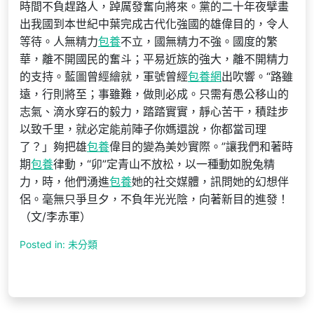
時間不負趕路人，踔厲發奮向將來。黨的二十年夜擘畫
出我國到本世紀中葉完成古代化強國的雄偉目的，令人
等待。人無精力
包養
不立，國無精力不強。國度的繁
華，離不開國民的奮斗；平易近族的強大，離不開精力
的支持。藍圖曾經繪就，軍號曾經
包養網
出吹響。“路雖
遠，行則將至；事雖難，做則必成。只需有愚公移山的
志氣、滴水穿石的毅力，踏踏實實，靜心苦干，積跬步
以致千里，就必定能前陣子你媽還說，你都當司理
了？」夠把雄
包養
偉目的變為美妙實際。”讓我們和著時
期
包養
律動，“卯”定青山不放松，以一種動如脫兔精
力，時，他們湧進
包養
她的社交媒體，訊問她的幻想伴
侶。毫無只爭旦夕，不負年光光陰，向著新目的進發！
（文/李赤軍）
Posted in: 未分類