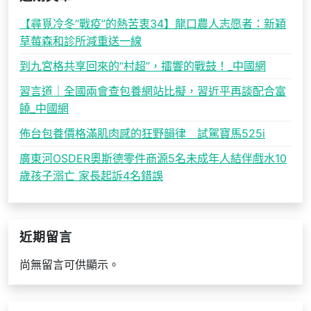
【尋覓冷冬“戰疫”的熱苦衷34】龍口農人志愿者：新穎
草莓森和診所減重送一線
到九宮格共享回來的“村超”，擂響的戰鼓！_中國網
習言道｜全國兩會查包養網站比擬，習近平再談配合富
饒_中國網
佈台包養價格滿肌肉感的狂野韻律 試駕寶馬525i
廣東河OSDER奧斯德零件商源5名未成年人結伴戲水10
歲孩子溺亡 家長起訴4名錯誤
近期留言
尚無留言可供顯示。