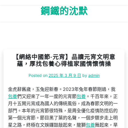
Skip
鋼鐵的沈默
to
content
【網絡中國節·元宵】品讀元宵文明意
蘊，厚找包養心得植家國情懷情操
Posted on
2025 年 3 月 9 日
by
admin
金虎辭舊歲，玉兔迎新春。2023年兔年春節剛過，我
包養
們又迎來了一年一度的元宵節
包養
。千百年來，正
月十五鬧元宵成為國人的傳統風俗，成為春節文明的一
部門。本年的元宵節很特殊，是周全優化疫情防控后的
第一個元宵節。節目黑了葉的名聲，一個步驟步走上明
星之路，終極在文娛鑼鼓敲起來，龍獅
包養
舞起來，旱