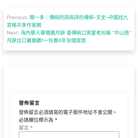
文
Previous:
聞一多：傳統的詩與詩的傳統–文史–中國找九
章
宮格共享作家網
導
Next:
海內華人華僑選月餅 喜傳統口胃愛老包裝 “中山造”
月餅出口量連續1一包養6年全國居首
覽
發佈留言
發佈留言必須填寫的電子郵件地址不會公開。
必填欄位標示為
*
留言
*