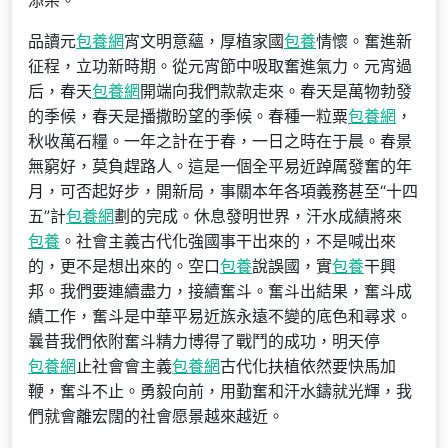
添柴。
品讀元
包養網
宵文明意蘊，厚植家國
包養
情懷。奮進新
征程，立功新時期。從元宵節中吸取奮進氣力。元宵過
后，春天
包養網
開端向我們款款走來。春天是萬物勃發
的季候，春天是播撒盼望的季候。春種一粒粟
包養網
，
秋收萬石糧。一年之計在于春，一日之時在于晨。春景
無窮好，莫負趕路人。這是一個全平易近踔厲發奮的年
月，可否起好步，開新局，事關本年各項義務甚至“十四
五”計
包養網
劃的完成。休息發明世界，汗水成績將來
包養
。社會主義古代化強國事干出來的，不是喊出來
的，更不是想出來的。空口
包養
說誤國，實
包養
干興
邦。我們要連續盡力，接續奮斗。奮斗出結果，奮斗成
績工作，奮斗是中華平易近族永遠不變的底色和尋求。
曩昔我們依附奮斗精力博得了戰鬥的成功，明天停
包養網
止社會會主義
包養網
古代化扶植依然要快馬加
鞭，奮斗不止。勇毅向前，用勤奮和汗水鑄就光輝，我
們就會離宏闊的社會愿景越來越近。