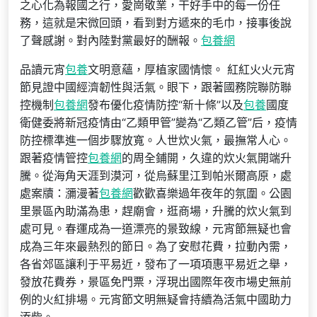
之心化為報國之行，愛崗敬業，干好手中的每一份任
務，這就是宋微回頭，看到對方遞來的毛巾，接事後說
了聲感謝。對內陸對黨最好的酬報。
包養網
品讀元宵
包養
文明意蘊，厚植家國情懷。 紅紅火火元宵
節見證中國經濟韌性與活氣。眼下，跟著國務院聯防聯
控機制
包養網
發布優化疫情防控“新十條”以及
包養
國度
衛健委將新冠疫情由“乙類甲管”變為“乙類乙管”后，疫情
防控標準進一個步驟放寬。人世炊火氣，最撫常人心。
跟著疫情管控
包養網
的周全鋪開，久違的炊火氣開端升
騰。從海角天涯到漠河，從烏蘇里江到帕米爾高原，處
處案牘：瀰漫著
包養網
歡歡喜樂過年夜年的氛圍。公園
里景區內助滿為患，趕廟會，逛商場，升騰的炊火氣到
處可見。春運成為一道漂亮的景致線，元宵節無疑也會
成為三年來最熱烈的節日。為了安慰花費，拉動內需，
各省郊區讓利于平易近，發布了一項項惠平易近之舉，
發放花費券，景區免門票，浮現出國際年夜市場史無前
例的火紅排場。元宵節文明無疑會持續為活氣中國助力