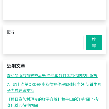
搜尋
搜
尋
近期文章
森和診所疫苗眾擎易舉 青島藍谷打響疫情防控阻擊戰
7月規上產業OSDER奧斯德零件報價積極向好 新質生孩
子力成要害支持
【舊日貧苦村現今的樣子容貌】牯牛山的洋芋“開了花”_
查包養心得中國網