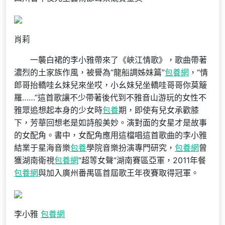
肖莉
一襲白裙的李小雅帶來了《峽江情歌》，歌曲帶著
濃烈的土家族作風，被譽為“龍船調姊妹篇”
包養網
，“情
郎哥抬轎哇幺妹兒來坐哎，小幺妹兒坐轎哇哥哥你莫簸
羅……”這首歌讓不少帶著後代到不雅音山游玩的女性不
雅眾追想起本身的少女時
包養
期，即使有兒女承歡膝
下，芳華回想老是如詩般美妙。演對面的女星才是故事
的女配角。書中，女配角應用這檔唱這首歌曲的李小雅
結業于星海音樂
包養
學院音樂扮演專門研究，
包養網
曾
獲湖南衛視
包養網
“超等女聲”湖南賽區亞軍，2011年餐
包養網
與加入廣州番禺區首屆歌王年夜賽取得冠軍。
李小雅
包養網