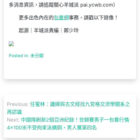
多消息資訊，請追蹤關心羊城派 pai.ycwb.com）
更多出色內在的
包養網
事務，請戳以下錄像！
起源｜羊城派責編｜鄭少玲
Posted in: 未分類
文
Previous:
任蜜林：讖緯與古文經找九宮格交流學關系之
章
再認識
導
Next:
中國隊刷新2個亞洲紀錄！世錦賽男子一包養行情
4×100米不受拘束泳摘銅，男人獲第四名
覽