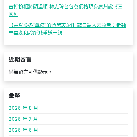
古打扮相將顯溫順 林志玲台包養價格現身廣州說《三
國》
【尋覓冷冬“戰疫”的熱苦衷34】龍口農人志愿者：新穎
草莓森和診所減重送一線
近期留言
尚無留言可供顯示。
彙整
2026 年 8 月
2026 年 7 月
2026 年 6 月