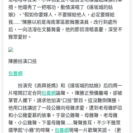
措。他還秀了一把唱功，動情演唱了《達坂城的姑
娘》，“假如你要嫁人，不要嫁給他人，必定要嫁給
我……”陳勝以前是海南軍區歌舞團演員，改行到處所
后，一向活潑在文藝舞臺，他的節目滑稽喜慶，深受不
雅眾愛好。
陳勝扮演口技
包養網
扮演完《高興爸媽》和《達坂城的姑娘》后四周一
片喧鬧訂定合同
包養網
論聲。，陳勝正預備離場，卻被
掌管人攔下，請求他加演“口技”節目。這沒難倒陳勝，
他用口技講述了一段公雞向母雞求愛，遭到老母雞妒忌
和小公雞愛慕的故事。于是公雞聲、母雞聲、老母雞
聲、小公雞聲、下蛋母雞聲……聲聲進耳，不少不雅眾
還學起“小雞”的啼聲，
包養網
現場一片歡聲笑語。（更