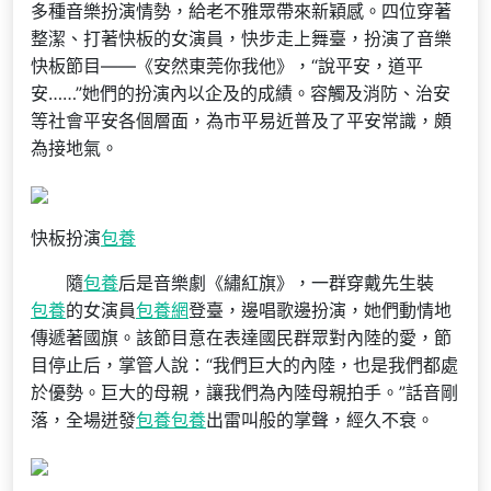
多種音樂扮演情勢，給老不雅眾帶來新穎感。四位穿著
整潔、打著快板的女演員，快步走上舞臺，扮演了音樂
快板節目——《安然東莞你我他》，“說平安，道平
安……”她們的扮演內以企及的成績。容觸及消防、治安
等社會平安各個層面，為市平易近普及了平安常識，頗
為接地氣。
快板扮演
包養
隨
包養
后是音樂劇《繡紅旗》，一群穿戴先生裝
包養
的女演員
包養網
登臺，邊唱歌邊扮演，她們動情地
傳遞著國旗。該節目意在表達國民群眾對內陸的愛，節
目停止后，掌管人說：“我們巨大的內陸，也是我們都處
於優勢。巨大的母親，讓我們為內陸母親拍手。”話音剛
落，全場迸發
包養
包養
出雷叫般的掌聲，經久不衰。