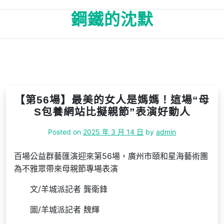
Skip
鋼鐵的沈默
to
content
【第56場】最美的女人是媽媽！這場“母
S包養網站比擬親節”表演好動人
Posted on
2025 年 3 月 14 日
by
admin
百場公益群藝匯演迎來第56場，廣州市頤和星海藝術團
為不雅眾帶來母親節專場表演
文/羊城派記者 龔衛鋒
圖/羊城派記者 魏輝