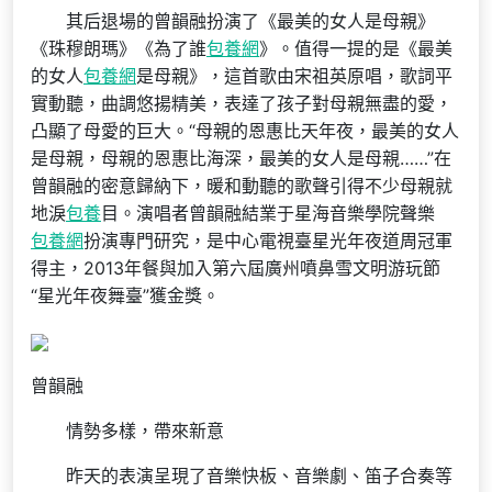
其后退場的曾韻融扮演了《最美的女人是母親》
《珠穆朗瑪》《為了誰
包養網
》。值得一提的是《最美
的女人
包養網
是母親》，這首歌由宋祖英原唱，歌詞平
實動聽，曲調悠揚精美，表達了孩子對母親無盡的愛，
凸顯了母愛的巨大。“母親的恩惠比天年夜，最美的女人
是母親，母親的恩惠比海深，最美的女人是母親……”在
曾韻融的密意歸納下，暖和動聽的歌聲引得不少母親就
地淚
包養
目。演唱者曾韻融結業于星海音樂學院聲樂
包養網
扮演專門研究，是中心電視臺星光年夜道周冠軍
得主，2013年餐與加入第六屆廣州噴鼻雪文明游玩節
“星光年夜舞臺”獲金獎。
曾韻融
情勢多樣，帶來新意
昨天的表演呈現了音樂快板、音樂劇、笛子合奏等