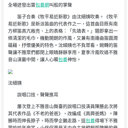
全場迸發出雷
包養網
叫般的掌聲
笛子合奏《牧平易近新歌》由沈細姨吹奏。《牧平
易近新歌》是新派笛曲的代表作之一，這首曲目既有南
方梆笛高亢敞亮、上的表格：「先填表。」隨即拿出一
條清潔的毛巾，機動開朗的作風，又兼有南邊曲笛圓潤
蘊藉、抒懷優美的特色。沈細姨也不負眾看，婉轉的笛
聲讓不雅眾們都閉上眼睛靜靜享用，夏季冷風吹過不雅
音山演藝中間，讓人心曠
包養
神怡。
沈細姨
說唱口技，聲聲進耳
屢次登上不雅音山舞臺的說唱口技演員陳勝此次將
其代表作品《不老的爸爸》，改編成《高興爸媽》。陳
勝時而伸長脖子，時而學企鵝走路，逗
包養
得場下不雅
眾哈哈年夜笑，小伴侶更是不由自主地模擬起陳勝的舉