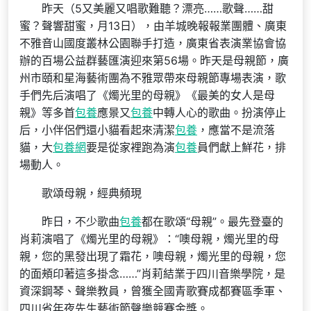
昨天（5又美麗又唱歌難聽？漂亮……歌聲……甜
蜜？聲響甜蜜，月13日），由羊城晚報報業團體、廣東
不雅音山國度叢林公園聯手打造，廣東省表演業協會協
辦的百場公益群藝匯演迎來第56場。昨天是母親節，廣
州市頤和星海藝術團為不雅眾帶來母親節專場表演，歌
手們先后演唱了《燭光里的母親》《最美的女人是母
親》等多首
包養
應景又
包養
中轉人心的歌曲。扮演停止
后，小伴侶們還小貓看起來清潔
包養
，應當不是流落
貓，大
包養網
要是從家裡跑為演
包養
員們獻上鮮花，排
場動人。
歌頌母親，經典頻現
昨日，不少歌曲
包養
都在歌頌“母親”。最先登臺的
肖莉演唱了《燭光里的母親》：“噢母親，燭光里的母
親，您的黑發出現了霜花，噢母親，燭光里的母親，您
的面頰印著這多掛念……”肖莉結業于四川音樂學院，是
資深鋼琴、聲樂教員，曾獲全國青歌賽成都賽區季軍、
四川省年夜先生藝術節聲樂競賽金獎。