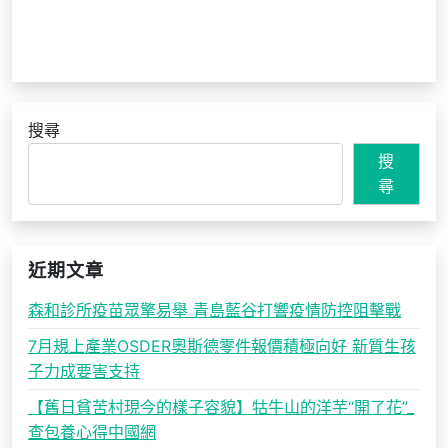
搜尋
搜
尋
近期文章
森和診所疫苗眾擎易舉 青島藍谷打響疫情防控阻擊戰
7月規上產業OSDER奧斯德零件報價積極向好 新質生孩
子力成要害支持
【舊日貧苦村現今的樣子容貌】牯牛山的洋芋“開了花”_
查包養心得中國網