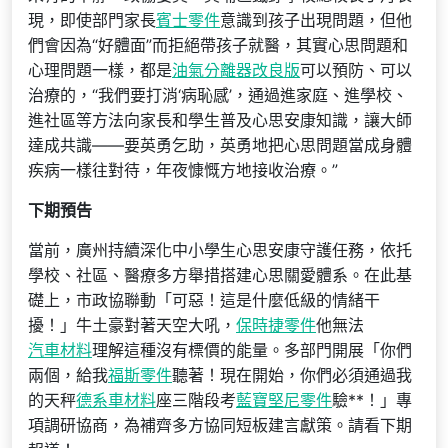
現，即使部門家長
賓士零件
意識到孩子出現問題，但他
們會因為“好體面”而拒絕帶孩子就醫，其實心思問題和
心理問題一樣，都是
油氣分離器改良版
可以預防、可以
治療的，“我們要打消‘病恥感’，通過進家庭、進學校、
進社區等方法向家長和學生普及心思安康知識，讓大師
達成共識——要英勇乞助，英勇地把心思問題當成身體
疾病一樣往對待，年夜慷慨方地接收治療。”
下期預告
當前，廣州持續深化中小學生心思安康守護任務，依托
學校、社區、醫療多方舉措搭建心思關愛體系。在此基
礎上，市政協聯動「可惡！這是什麼低級的情緒干
擾！」牛土豪對著天空大吼，
保時捷零件
他無法
汽車材料
理解這種沒有標價的能量。多部門開展「你們
兩個，給我
福斯零件
聽著！現在開始，你們必須通過我
的天秤
德系車材料
座三階段考
藍寶堅尼零件
驗**！」專
項調研協商，為補齊多方協同短板建言獻策。請看下期