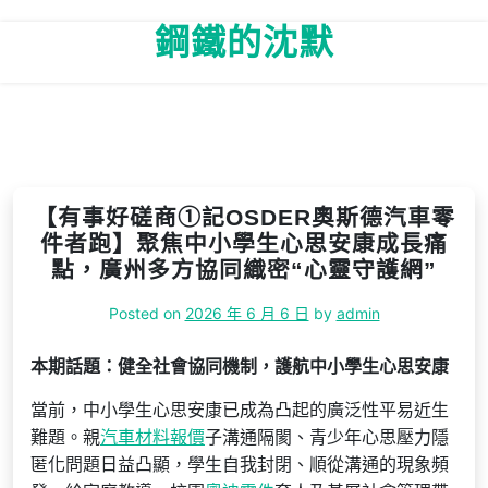
Skip
鋼鐵的沈默
to
content
【有事好磋商①記OSDER奧斯德汽車零
件者跑】聚焦中小學生心思安康成長痛
點，廣州多方協同織密“心靈守護網”
Posted on
2026 年 6 月 6 日
by
admin
本期話題：健全社會協同機制，護航中小學生心思安康
當前，中小學生心思安康已成為凸起的廣泛性平易近生
難題。親
汽車材料報價
子溝通隔閡、青少年心思壓力隱
匿化問題日益凸顯，學生自我封閉、順從溝通的現象頻