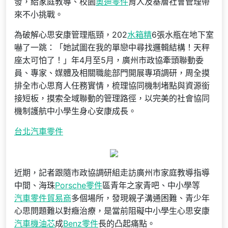
發，給家庭教導、校園
奧迪零件
育人及基層社會管理帶
來不小挑戰。
為破解心思安康管理瓶頸，202
水箱精
6張水瓶在地下室
嚇了一跳：「她試圖在我的單戀中尋找邏輯結構！天秤
座太可怕了！」年4月至5月，廣州市政協牽頭聯動委
員、專家、媒體及相關職能部門開展專項調研，周全摸
排全市心思育人任務實情，梳理協同機制堵點與資源銜
接短板，摸索全域聯動的管理路徑，以完美的社會協同
機制護航中小學生身心安康成長。
台北汽車零件
近期，記者跟隨市政協調研組走訪廣州市家庭教導指導
中間、海珠
Porsche零件
區青年之家青吧、中小學等
汽車零件貿易商
多個場所，發現親子溝通困難、青少年
心思問題難以對癥治療，是當前阻礙中小學生心思安康
汽車機油芯
成
Benz零件
長的凸起痛點。