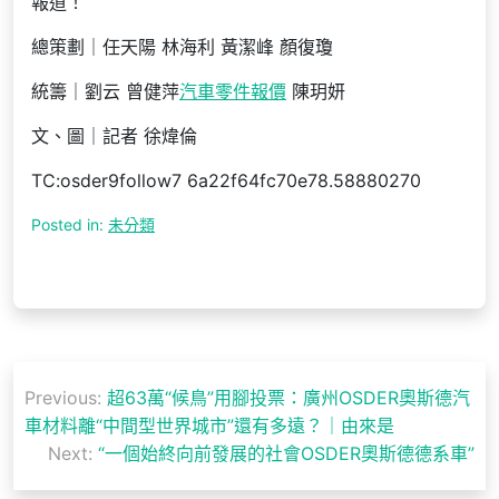
報道！
總策劃｜任天陽 林海利 黃潔峰 顏復瓊
統籌｜劉云 曾健萍
汽車零件報價
陳玥妍
文、圖｜記者 徐煒倫
TC:osder9follow7 6a22f64fc70e78.58880270
Posted in:
未分類
文
Previous:
超63萬“候鳥”用腳投票：廣州OSDER奧斯德汽
章
車材料離“中間型世界城市”還有多遠？｜由來是
導
Next:
“一個始終向前發展的社會OSDER奧斯德德系車”
覽