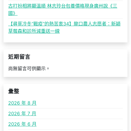
古打扮相將顯溫順 林志玲台包養價格現身廣州說《三
國》
【尋覓冷冬“戰疫”的熱苦衷34】龍口農人志愿者：新穎
草莓森和診所減重送一線
近期留言
尚無留言可供顯示。
彙整
2026 年 8 月
2026 年 7 月
2026 年 6 月