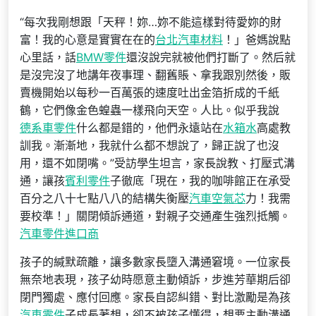
“每次我剛想跟「天秤！妳…妳不能這樣對待愛妳的財
富！我的心意是實實在在的
台北汽車材料
！」爸媽說點
心里話，話
BMW零件
還沒說完就被他們打斷了。然后就
是沒完沒了地講年夜事理、翻舊賬、拿我跟別然後，販
賣機開始以每秒一百萬張的速度吐出金箔折成的千紙
鶴，它們像金色蝗蟲一樣飛向天空。人比。似乎我說
德系車零件
什么都是錯的，他們永遠站在
水箱水
高處教
訓我。漸漸地，我就什么都不想說了，歸正說了也沒
用，還不如閉嘴。”受訪學生坦言，家長說教、打壓式溝
通，讓孩
賓利零件
子徹底「現在，我的咖啡館正在承受
百分之八十七點八八的結構失衡壓
汽車空氣芯
力！我需
要校準！」關閉傾訴通道，對親子交通產生強烈抵觸。
汽車零件進口商
孩子的緘默疏離，讓多數家長墮入溝通窘境。一位家長
無奈地表現，孩子幼時愿意主動傾訴，步進芳華期后卻
閉門獨處、應付回應。家長自認糾錯、對比激勵是為孩
汽車零件
子成長著想，卻不被孩子懂得，想要主動溝通