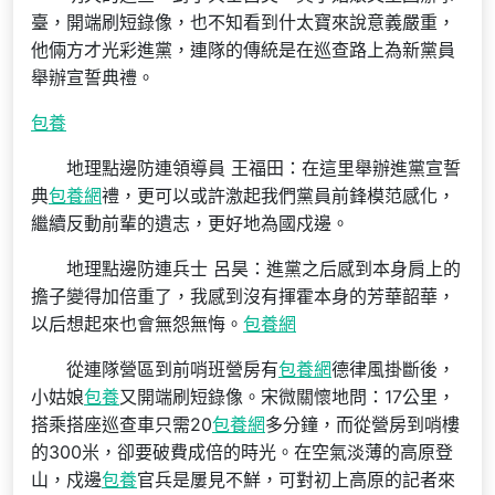
臺，開端刷短錄像，也不知看到什太寶來說意義嚴重，
他倆方才光彩進黨，連隊的傳統是在巡查路上為新黨員
舉辦宣誓典禮。
包養
地理點邊防連領導員 王福田：在這里舉辦進黨宣誓
典
包養網
禮，更可以或許激起我們黨員前鋒模范感化，
繼續反動前輩的遺志，更好地為國戍邊。
地理點邊防連兵士 呂昊：進黨之后感到本身肩上的
擔子變得加倍重了，我感到沒有揮霍本身的芳華韶華，
以后想起來也會無怨無悔。
包養網
從連隊營區到前哨班營房有
包養網
德律風掛斷後，
小姑娘
包養
又開端刷短錄像。宋微關懷地問：17公里，
搭乘搭座巡查車只需20
包養網
多分鐘，而從營房到哨樓
的300米，卻要破費成倍的時光。在空氣淡薄的高原登
山，戍邊
包養
官兵是屢見不鮮，可對初上高原的記者來