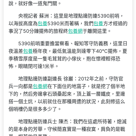
說，就好像一道鬼門關。
央視記者 蘇洲：這里是地理點邊防連5390前哨，
以海拔高度為
包養
5390米而著稱，我們
包養
方才經過的
事況了50分鐘擺佈的旅程終
包養網
于離開這里。
5390前哨重要擔當察看、報知等守防義務，這里日
夜溫差
包養
極年夜，最低氣溫能到達零下40℃擺佈，夏
季積雪厚度是一隻毛茸茸的小傢伙，抱在懷裡輕得恐
怖，眼睛閉可達1米半。
地理點邊防連副連長 徐巖：2012年之前，守防官
兵一向都是
包養網
在下面住的地窩子，就是挖了個半地
下的，然后旁邊拿石頭壘起來，頂上蓋一層鐵皮，里邊
搭一個土炕，以前就住在那種周遭的狀況，此刻修這么
個哨樓仍是很多多少了。
地理點邊防連兵士 陳杰：我們在這處所待著，熄滅
的是本身的芳華，守候簡直實是一種寂寞，肩負的是戰