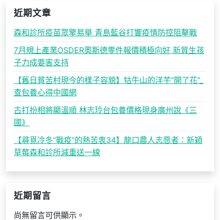
近期文章
森和診所疫苗眾擎易舉 青島藍谷打響疫情防控阻擊戰
7月規上產業OSDER奧斯德零件報價積極向好 新質生孩
子力成要害支持
【舊日貧苦村現今的樣子容貌】牯牛山的洋芋“開了花”_
查包養心得中國網
古打扮相將顯溫順 林志玲台包養價格現身廣州說《三
國》
【尋覓冷冬“戰疫”的熱苦衷34】龍口農人志愿者：新穎
草莓森和診所減重送一線
近期留言
尚無留言可供顯示。