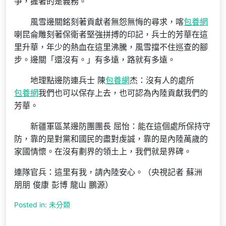
爭，握著的是義務。
風雪邊關銘刻著貢獻者無怨無悔的尋求，喀
包養網
喇昆侖雕刻著保衛者堅強拼搏的印記，兵士的芳華在這
里升華，年少的熱血在這里沸騰，風雪擋不住巡查的腳
步。邊關「還沒有。」有多遠，路就有多遠。
地理點邊防連兵士 陳
包養網
杰：沒有人的處所
包養網
我們也可以保存上去，也可認為內陸貢獻我們的
芳華。
新疆軍區某邊防團團長 屈怡：能在這個處所保持守
防，靠的是對黨和國民的盡對虔誠，靠的是內陸萬歲的
家國情懷。在沒有劃界的領土上，我們就是界碑。
連隊官兵：這里有我，請內陸安心。（央視記者 蘇洲
朋朋 俊康 彭博 龍山 鵬源）
Posted in: 未分類