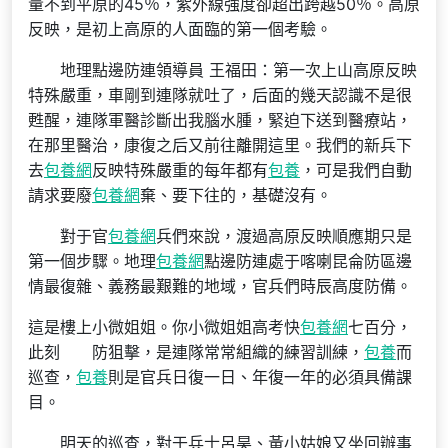
量不到平原的45％，紫外線強度卻超出跨越50％。高原
反映，是初上高原的人面臨的第一個考驗。
地理點邊防連領導員 王福田：第一次上山高原反映
特殊嚴重，車剛到連隊就吐了，后面的幾天認識不是很
甦醒，連隊軍醫診斷出我腦水腫，緊迫下送到醫療站，
在那里醫治，康復之后又前往離開這里。我們的新兵下
去
包養網
反映特殊嚴重的每年都有
包養
，可是我們自動
請求要廢
包養網
棄、要下往的，基礎沒有。
對于官
包養網
兵們來說，渡過高原反映順應期只是
第一個步驟。地理
包養網
點邊防連處于喀喇昆侖防區邊
情最復雜、義務最艱難的地域，官兵們時辰高度防備。
這是樓上小微姐姐。你小微姐姐高考快
包養網
七百分，
此刻 防狙擊，是連隊常常組織的練習訓練，
包養
而
巡查，
包養
則是官兵日復一日、年復一年的必須具備課
目。
明天的巡查，對于兵士呂昊、黃小姑娘又坐回辦事