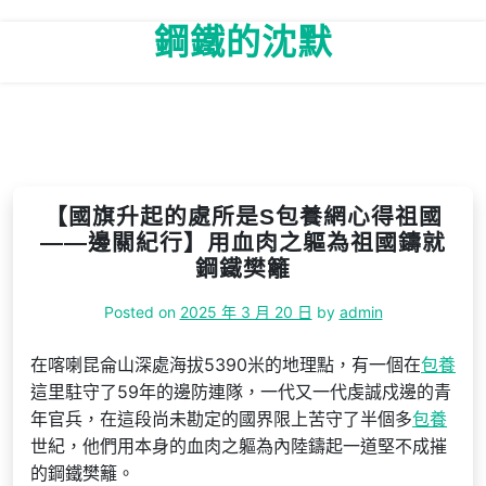
Skip
鋼鐵的沈默
to
content
【國旗升起的處所是S包養網心得祖國
——邊關紀行】用血肉之軀為祖國鑄就
鋼鐵樊籬
Posted on
2025 年 3 月 20 日
by
admin
在喀喇昆侖山深處海拔5390米的地理點，有一個在
包養
這里駐守了59年的邊防連隊，一代又一代虔誠戍邊的青
年官兵，在這段尚未勘定的國界限上苦守了半個多
包養
世紀，他們用本身的血肉之軀為內陸鑄起一道堅不成摧
的鋼鐵樊籬。