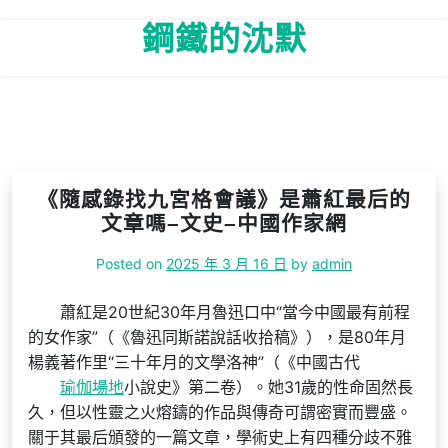
Skip
鋼鐵的沈默
to
content
《隨感錄找九宮格會議》是蕭紅最后的
文章嗎–文史–中國作家網
Posted on
2025 年 3 月 16 日
by
admin
蕭紅是20世紀30年月魯迅口中“當今中國最有前程
的女作家”（《魯迅同斯諾說話收拾稿》），是80年月
楊義著作里“三十年月的文學洛神”（《中國古代
瑜伽場地
小說史》第二卷）。她31歲的性命固然長
久，但以性靈之火熔鑄的作品與傳奇可謂密實而豐盛。
關于其最后頒發的一篇文章，學術史上有四種分歧不雅