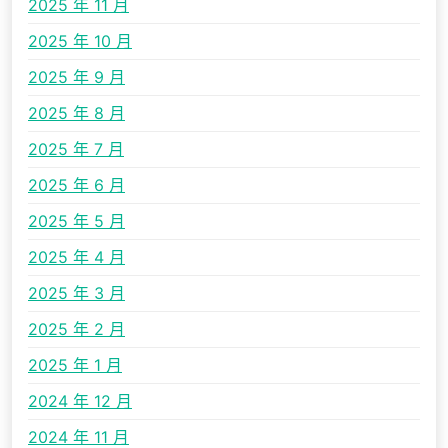
2025 年 11 月
2025 年 10 月
2025 年 9 月
2025 年 8 月
2025 年 7 月
2025 年 6 月
2025 年 5 月
2025 年 4 月
2025 年 3 月
2025 年 2 月
2025 年 1 月
2024 年 12 月
2024 年 11 月