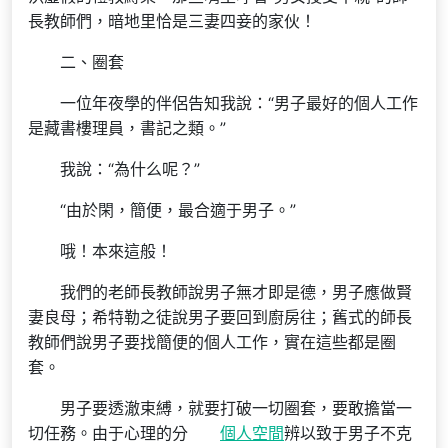
長教師們，暗地里恰是三妻四妾的家伙！
二、圈套
一位年夜學的伴侶告知我說：“男子最好的個人工作
是藏書樓理員，書記之類。”
我說：“為什么呢？”
“由於閑，簡便，最合適于男子。”
哦！本來這般！
我們的老師長教師說男子無才即是德，男子應做賢
妻良母；希特勒之徒說男子要回到廚房往；舊式的師長
教師們說男子要找簡便的個人工作，實在這些都是圈
套。
男子要透澈束縛，就要打破一切圈套，要敢擔當一
切任務。由于心理的分
個人空間
辨以致于男子不克