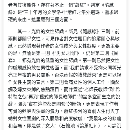
者有其復雜性，存在著不止一個“蕭紅”。判定《隨感
錄》是“三十年月的文學洛神”蕭紅之集外遺珠，需求過
硬的來由。這里羅列三個方面。
其一，光鮮的女性認識。新見《隨感錄》三則，前
兩則都關乎女性，可見作者對女性題目的追蹤關心與敏
感，已然隱現著作者的女性成分與女性態度。更為主要
的是，無論是第一則《“男女之間”》，仍是第二則《圈
套》，都有光鮮的低垂的女性認識。第一則已然把女性
的感觸感染放在男性後面，而“我們請求不受拘束同等光
亮正年夜的男女關系，否決虛假的禮教縛束”更是可以視
作女性主義的宣言。第二則會商女性的個人工作，顯然
觸及婦女束縛的焦點題目，而并置從“老師長教師”到“希
特勒之徒”再到“舊式的師長教師們”的諸多堂而皇之的說
辭，賜與“實在這些都是圈套”的斷語，更是表現了作者
可貴的甦醒與決盡的氣力。蕭紅多舛的喜劇人生付與了
她對女性喜劇的深入體驗和高度敏感，“我最年夜的悲痛
和苦痛，即是做了女人”（石懷池《論蕭紅》），可謂沉