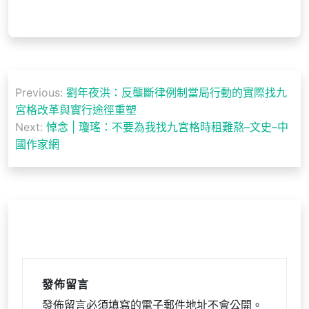
文
Previous:
劉年夜洪：反壟斷律例制當局行動的實際找九
章
宮格改革與實行途徑重塑
導
Next:
悼念 | 瓊瑤：不要為我找九宮格時租難熬–文史–中
國作家網
覽
發佈留言
發佈留言必須填寫的電子郵件地址不會公開。