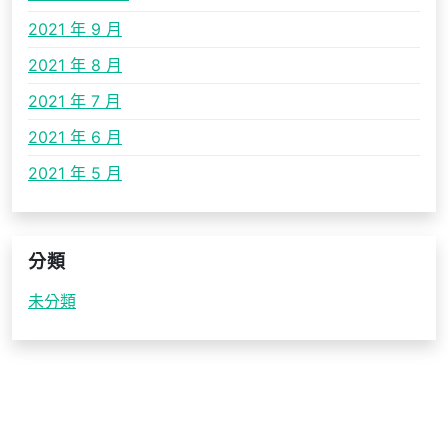
2021 年 9 月
2021 年 8 月
2021 年 7 月
2021 年 6 月
2021 年 5 月
分類
未分類