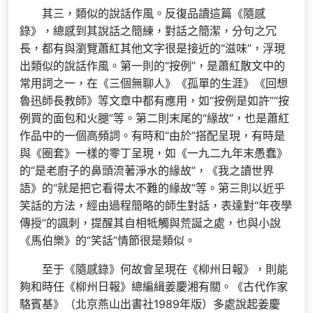
其三，類似的說話作風。反復品讀這篇《隨感
錄》，總感到其說話之簡練，對話之簡潔，分句之冗
長，都有與瀏覽蕭紅其他文字很是接近的“滋味”，浮現
出類似的說話作風。第一則的“按例”，是蕭紅散文中的
常用詞之一，在《三個無聊人》《孤單的生涯》《回想
魯迅師長教師》等文章中都有應用，如“按例是如許”“按
例買的面包和火腿”等。第二則末尾的“緣故”，也是蕭紅
作品中的一個高頻詞。有時和“由於”搭配呈現，有時是
與《圈套》一樣的零丁呈現，如《一九二九年末愚蠢》
的“是老廚子的鼻頭流著淨水的緣故”，《我之讀世界
語》的“就是把它看得太不難的緣故”等。第三則以近乎
笑話的方法，經由過程簡略的師生對話，表達對“年夜學
傳授”的諷刺，提醒其自相牴觸與荒誕之處，也與小說
《馬伯樂》的“笑話”情節很是類似。
至于《隨感錄》何故會呈現在《柳州日報》，則能
夠和時任《柳州日報》總編緝姜慶湘有關。《古代作家
駱賓基》（北京燕山出書社1989年版）多處說起姜慶