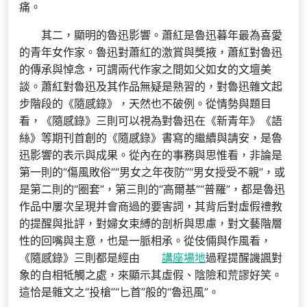
痛。
其二，顯明的魯迅影響。蕭紅是魯迅暮年最為喜愛
的青年女作家。魯迅對蕭紅的激賞與獎掖，蕭紅對魯迅
的傳承與悼念，可謂兩代作家之間如父如女的文壇美
談。蕭紅對魯迅及其作品無疑是熟習的，對魯迅雜文起
步階段的《隨感錄》，天然也不破例。從情勢與題目
看，《隨感錄》三則可以視為對魯迅在《新青年》《語
絲》等期刊首創的《隨感錄》書寫的繼續與請安，是魯
迅影響的表示與成果。從內在的事務與思惟看，非論是
第一則的“傷風敗俗”“男女之年夜防”“男女授受不親”，或
是第二則的“圈套”，第三則的“高爾基”“普羅”，都是魯迅
作品中屢次呈現并會商過的要害詞，其背后對虛假禮教
的提醒與批評，對婦女束縛的剖析與思慮，對文藝階層
性的回嘴與主意，也是一脈相承。從伎倆與作風看，
《隨感錄》三則都是經由
講座場地
過程提醒譏諷對
象的自相牴觸之處，來顯示其虛假、陰險和荒謬好笑。
這恰是雜文之“投槍”“匕首”般的“魯迅風”。