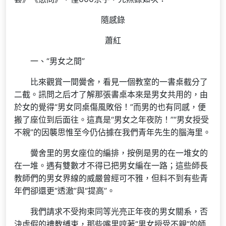
隨感錄
蕭紅
一、“男女之間”
比來觀賞一間黌舍，看見一個教室的一書桌截分了
二截。訊問之后才了解那張書桌本來是男女共用的，由
於女的覺得“男女同桌傷風敗俗！”而男的也有同感，便
搬了座位到后面往。這真是“男女之年夜防！”“男女授受
不親”的因襲思惟至今仍佔據在我們青年先生的腦海里。
黌舍里的男女座位的編排，按例是男的在一堆女的
在一堆。遇有雙數才不得已把男女編在一路；這些師長
教師們的男女界線的威嚴曾經可不雅，但料不到有些青
年們卻還更“透澈”與“提高”。
我們請求不受拘束同等光亮正年夜的男女關系，否
決虛假的禮教縛束，那些嘴里哼著“男女授受不親”的師