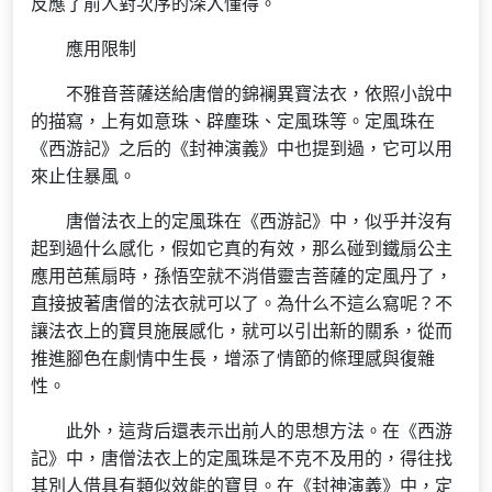
反應了前人對次序的深入懂得。
應用限制
不雅音菩薩送給唐僧的錦襕異寶法衣，依照小說中
的描寫，上有如意珠、辟塵珠、定風珠等。定風珠在
《西游記》之后的《封神演義》中也提到過，它可以用
來止住暴風。
唐僧法衣上的定風珠在《西游記》中，似乎并沒有
起到過什么感化，假如它真的有效，那么碰到鐵扇公主
應用芭蕉扇時，孫悟空就不消借靈吉菩薩的定風丹了，
直接披著唐僧的法衣就可以了。為什么不這么寫呢？不
讓法衣上的寶貝施展感化，就可以引出新的關系，從而
推進腳色在劇情中生長，增添了情節的條理感與復雜
性。
此外，這背后還表示出前人的思想方法。在《西游
記》中，唐僧法衣上的定風珠是不克不及用的，得往找
其別人借具有類似效能的寶貝。在《封神演義》中，定