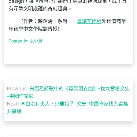
design，讓《西游記》離開了純真的神話敘事，成了具
有深摯文明底蘊的奇幻經典。
（作者：趙運濤，系對
會議室出租
外經濟商業
年夜學中文學院副傳授）
Posted in: 未分類
文
Previous:
白居易詩歌中的《霓裳羽衣曲》–找九宮格文史
章
–中國作家網
導
Next:
李白沒有夫人，只要娘子–文史–中國作家找九宮格
共享網
覽