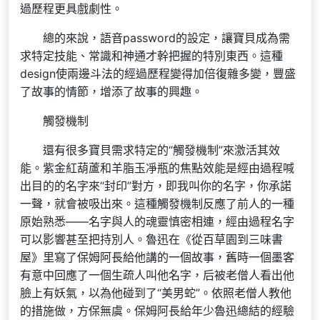
過歷程更具戲劇性。
總的來說，語音password的設定，讓寶貝成為需
求特定技能、常識和神通才幹把握的特別東西。這種
design使兩邊斗法的經過歷程變得加倍復雜多變，豐盛
了故事的情節，增添了故事的興趣。
觸發機制
還有很多寶貝需求特定的“觸發機制”來激活其效
能。紫金紅葫蘆和羊脂玉凈瓶的焦點效能是經由過程喊
出目的的名字來“封印”對方，即我叫你的名字，你承諾
一聲，就會被吸出來。這種觸發機制反應了前人的一種
原始熟悉——名字與人的魂靈慎密相連，經由過程名字
可以影響甚至把持別人。魯迅在《從百草園到三味書
屋》里寫了保姆阿長給他講的一個故事，舊時一個墨客
有意中回應了一個生疏人叫他名字，后被老僧人看出他
臉上有妖氣，以為他碰到了“美男蛇”。依照老僧人教他
的措施做，方保無虞。保姆阿長給年少魯迅總結的經驗