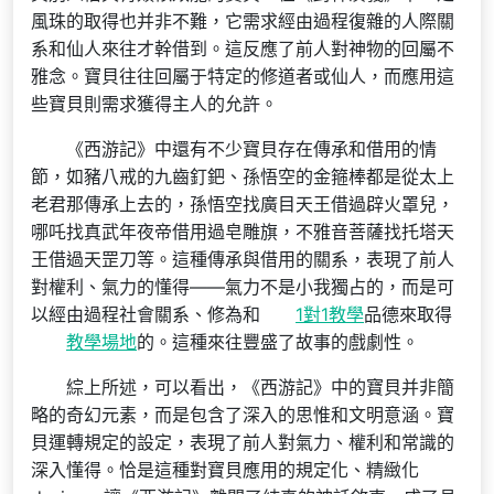
風珠的取得也并非不難，它需求經由過程復雜的人際關
系和仙人來往才幹借到。這反應了前人對神物的回屬不
雅念。寶貝往往回屬于特定的修道者或仙人，而應用這
些寶貝則需求獲得主人的允許。
《西游記》中還有不少寶貝存在傳承和借用的情
節，如豬八戒的九齒釘鈀、孫悟空的金箍棒都是從太上
老君那傳承上去的，孫悟空找廣目天王借過辟火罩兒，
哪吒找真武年夜帝借用過皂雕旗，不雅音菩薩找托塔天
王借過天罡刀等。這種傳承與借用的關系，表現了前人
對權利、氣力的懂得——氣力不是小我獨占的，而是可
以經由過程社會關系、修為和
1對1教學
品德來取得
教學場地
的。這種來往豐盛了故事的戲劇性。
綜上所述，可以看出，《西游記》中的寶貝并非簡
略的奇幻元素，而是包含了深入的思惟和文明意涵。寶
貝運轉規定的設定，表現了前人對氣力、權利和常識的
深入懂得。恰是這種對寶貝應用的規定化、精緻化