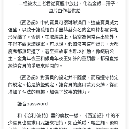
二怪被太上老君從寶瓶中放出，化為金銀二孺子。
圖片由作者供給
《西游記》中的寶貝可謂琳瑯滿目。這些寶貝威力
強盛，以致于讓孫悟白手里赫赫有名的金箍棒都顯得相
形見絀了。否則，在取經路上，悟空為何常喜出望外，
不得不處處請援軍。可以說，假如沒有這些寶貝，大都
魔鬼都無足道了，甚至連故事也難以推動。像鐵扇公
主、金角年夜王和銀角年夜王如許的重頭戲，都是直接
繚繞寶貝的爭取來睜開的。
《西游記》對寶貝的設定并不隨便，而是遵守特定
的規定。恰是這些規定，讓寶貝的應用遭到束縛，從而
增加了斗法的興趣，加強了故事的魅力。
語音password
和《哈利·波特》里的魔杖一樣，《西游記》中的不
少寶貝也需求用咒語來把持，如芭蕉扇、幌金繩、緊箍