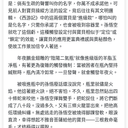
是：倘有生疏的聲響叫你的名字，你萬不成承諾他。可
見前人對寶貝操縱方法的設定，背后往往有其文明邏
輯。《西游記》中的這兩個寶貝是“進級款”，哪怕叫的
是化名字，只需你承諾了，也會被吸到容器里。孫悟空
就吃了這個虧。這種觸發設定付與寶貝相似于“定位”或
“鎖定”的效能，讓寶貝的應用更富典禮感與奧秘顏色，
使故工作景加倍令人著迷。
年夜鵬金翅雕的“陰陽二氣瓶”就像進級版的羊脂玉
凈瓶，有著更為復雜的觸發機制：當被困者在瓶內堅持
緘默時，瓶內清冷如常，一旦發聲，就會觸發年夜火。
被吸進瓶中的孫悟廢話還沒說完，瓶里就儘是火
焰。他捻著避火訣，絕不害怕。不久，瓶里忽然鉆出四
十條蛇來咬他。孫悟空揮舞雙手，把蛇捉住，將它們斷
成了八十段。沒過多久，又有三條火龍冒出來，把他高
低環繞糾纏。無處逃走的孫悟空被燒得腳踝發軟，眼淚
直流，幸得想起不雅音菩薩給他的寶貝——三根救命毫
毛，才終極得以擺脫。