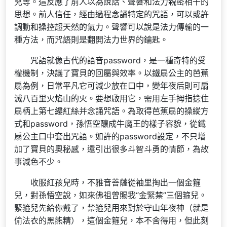
兒等。這反應了前人以為說話、聲響和法力親密相干的
思想。前人信任，經由過程念誦特定的咒語，可以或許
調動和操控超天然的氣力。聲響可以說是法力傳輸的一
種方法，而咒語則是翻開法力世界的鑰匙。
咒語就像古代的語音password，是一種奇特的受
權機制，決議了寶貝的回屬與效率。以鐵扇公主的芭蕉
扇為例，日常平凡它可減少放在口中，變年夜后則可扇
滅八百里火焰山的火。要想啟用它，需用左手拇指捻住
扇柄上第七縷紅絲并念誦咒語。為取得芭蕉扇的操縱方
式和password，孫悟空釀成牛魔王的樣子容貌，從鐵
扇公主口中套出咒語。如許的password設定，不只增
加了寶貝的奧秘感，還引出很多斗智斗勇的情節，為故
事減色不少。
收服紅孩兒時，不雅音菩薩從袖里掏出一個金箍
兒，對孫悟空說，如來佛祖曾賜我“金緊禁”三個箍兒。
緊箍兒先給你戴了，禁箍兒用來對於守山年夜神（就是
偷法衣的黑熊精），這個金箍兒，本不舍得用，但此刻