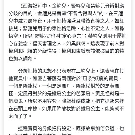
《西游記》中，金箍兒、緊箍兒和禁箍兒分辨對應
分歧的目的，金箍兒是菩薩“不曾舍得與人”的，在三箍
兒中威力最年夜，用于把持強盛且橫衝直撞之人，如紅
孩兒；緊箍兒用于約束性格急躁、心性不定之人，如孫
悟空，所以“緊箍咒”也叫“定心真言”；禁箍兒則用于壓抑
心存雜念、傷天害理之人，如黑熊精。這表現了前人對
權利和把持的分級懂得：權利和束縛應該依據目的的特
色加以調劑。
分級把持的思想不只表現在三箍兒上，還表現在其
他寶貝中，如靈吉菩薩有兩個對於“風系”妖魔的寶貝，
一個是降龍杖，一個是定風丹。降龍杖對於的是黃風
怪，定風丹對於的是鐵扇公主的芭蕉扇。黃風怪就是一
個魔鬼，所以不用客套，降龍杖釀成龍，把它抓起來摔
在石頭上摩擦，如果用降龍杖對於鐵扇公主，能夠就不
太面子了。
這種寶貝的分級把持設定，既讓故事加倍公道，也