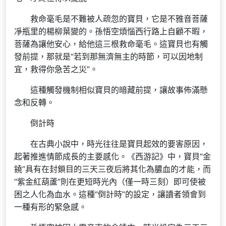
救命毫毛是不難被人疏忽的寶貝，它是不雅音菩薩
凈瓶里的楊柳葉變的。孫悟空煩惱西行路上自顧不暇，
菩薩為讓他安心，給他這三根救命毫毛。這寶貝也有觸
發前提，那就是“若到那無濟無主的時節，可以因地制
宜，救得你急苦之災”。
這種觸發機制相似寶貝的暗藏前提，讓故事佈滿懸
念和反轉。
倒計時
在古典小說中，時光往往是寶貝起效的要害原因，
起著推進情節成長的主要感化。《西游記》中，寶貝“金
鐃”具有在封鎖目的三天三夜后將其化為膿血的才能，而
“紫金紅葫蘆”則在更短時光內（僅一時三刻）即可使被
困之人化為血水。這種“倒計時”的設定，讓讀者領會到
一種有形的緊急感。