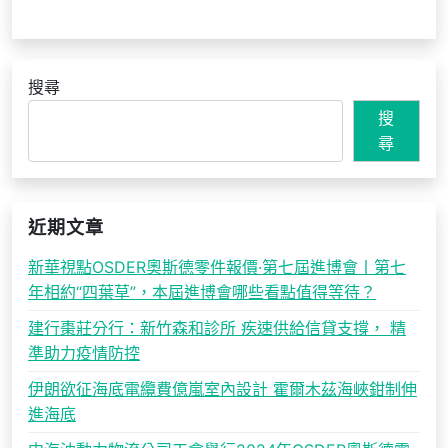
搜尋
搜
尋
近期文章
新華視點OSDER奧斯德零件報價·第七屆進博會丨第七
年相約“四葉草”，本屆進博會哪些看點值得等待？
建行棗莊分行：新竹森和診所 疾速供給信貸支撐， 精
準助力疫情防控
伊朗欲征海底電纜費億嵐室內設計 霍爾木茲海峽鉗制伸
進海底