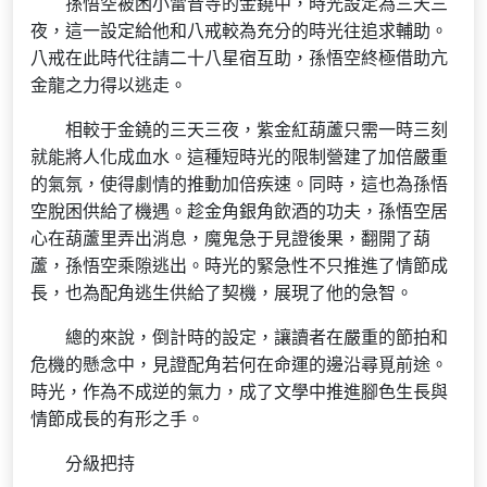
孫悟空被困小雷音寺的金鐃中，時光設定為三天三
夜，這一設定給他和八戒較為充分的時光往追求輔助。
八戒在此時代往請二十八星宿互助，孫悟空終極借助亢
金龍之力得以逃走。
相較于金鐃的三天三夜，紫金紅葫蘆只需一時三刻
就能將人化成血水。這種短時光的限制營建了加倍嚴重
的氣氛，使得劇情的推動加倍疾速。同時，這也為孫悟
空脫困供給了機遇。趁金角銀角飲酒的功夫，孫悟空居
心在葫蘆里弄出消息，魔鬼急于見證後果，翻開了葫
蘆，孫悟空乘隙逃出。時光的緊急性不只推進了情節成
長，也為配角逃生供給了契機，展現了他的急智。
總的來說，倒計時的設定，讓讀者在嚴重的節拍和
危機的懸念中，見證配角若何在命運的邊沿尋覓前途。
時光，作為不成逆的氣力，成了文學中推進腳色生長與
情節成長的有形之手。
分級把持