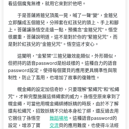
看這個魔鬼無禮，就用它來對於他吧。
于是菩薩將箍兒頂風一晃，喊了一聲“變”，金箍兒
立即釀成五個箍兒，分辨套在紅孩兒的頭上、手上和腳
上。菩薩讓孫悟空走遠一點，預備念“金箍兒咒”。悟空
很嚴重，菩薩說明道，這不是對於你的“緊箍兒咒”，而
是對於紅孩兒的“金箍兒咒”。悟空這才安心。
這闡明，“金緊禁”三箍兒雖效能類似，外形類似，
但把持的語音password是紛歧樣的。這種自力的語音
password設定，使得每個寶貝的應用更具精準性與限
制性，防止了濫用，也增加了故事的復雜性。
幌金繩的設定加倍奇妙，只要理解“緊繩咒”和“松繩
咒”，才幹完整施展這條繩索的威力。孫悟空原來拿到了
幌金繩，可當他用幌金繩綁縛妖精的時辰，由於不了解
還有松繩咒，招致妖精不只給本身松了綁，還反過去用
它捆住了孫悟空
舞蹈場地
。這種語音password的
設定，增添了寶
交流
貝的應用難度，也使得斗法經