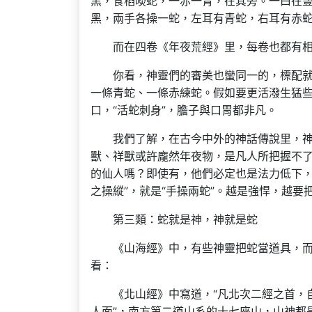
黑，食稻啖蛇，一赤一青，在其旁。一曰在豎
黑，兩手各操一蛇，左耳有青蛇，右耳有赤蛇
而在四卷《年夜荒經》里，每卷也都有
你看，神靈們的審美也蠻同一的，標配
一條青蛇、一條赤練蛇。假如要更活潑生猛
口，“活蛇刺身”，膽子與口胃都非凡。
我們了解，在古今中外的神話傳說里，
獸、祥獸或許龐然年夜物，是凡人所把握不
的仙人嗎？即使有，他們必定也是法力低下，
之操縱”，就是“手操兩蛇”。越是強悍，越
第三類：蛇就是神，神就是蛇
《山海經》中，有些神靈把蛇當道具，
看：
《北山經》中寫道，“凡北次二經之首，
人面”，南方第二道山系的十七座山，山神都