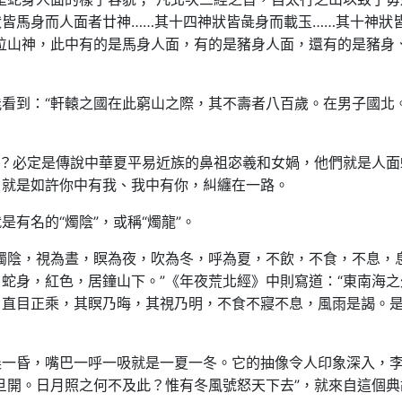
皆馬身而人面者廿神……其十四神狀皆彘身而載玉……其十神狀
位山神，此中有的是馬身人面，有的是豬身人面，還有的是豬身
看到：“軒轅之國在此窮山之際，其不壽者八百歲。在男子國北
么？必定是傳說中華夏平易近族的鼻祖宓羲和女媧，他們就是人面
，就是如許你中有我、我中有你，糾纏在一路。
有名的“燭陰”，或稱“燭龍”。
燭陰，視為晝，瞑為夜，吹為冬，呼為夏，不飲，不食，不息，
蛇身，紅色，居鐘山下。”《年夜荒北經》中則寫道：“東南海之
，直目正乘，其瞑乃晦，其視乃明，不食不寢不息，風雨是謁。
晨一昏，嘴巴一呼一吸就是一夏一冬。它的抽像令人印象深入，
旦開。日月照之何不及此？惟有冬風號怒天下去”，就來自這個典