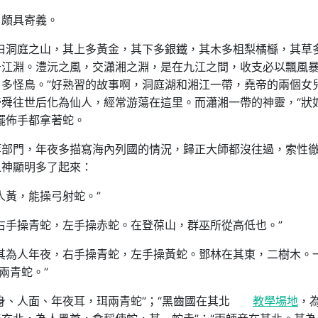
，頗具寄義。
曰洞庭之山，其上多黃金，其下多銀鐵，其木多柤梨橘櫾，其草
于江淵。澧沅之風，交瀟湘之淵，是在九江之間，收支必以飄風
多怪鳥。”好熟習的故事啊，洞庭湖和湘江一帶，堯帝的兩個女
舜往世后化為仙人，經常游蕩在這里。而瀟湘一帶的神靈，“狀
擺佈手都拿著蛇。
等部門，年夜多描寫海內列國的情況，歸正大師都沒往過，索性
之神顯明多了起來：
人黃，能操弓射蛇。”
右手操青蛇，左手操赤蛇。在登葆山，群巫所從高低也。”
其為人年夜，右手操青蛇，左手操黃蛇。鄧林在其東，二樹木。
兩青蛇。”
身、人面、年夜耳，珥兩青蛇”；“黑齒國在其北
教學場地
，