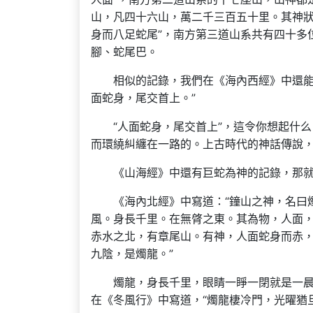
山，凡四十六山，萬二千三百五十里。其神狀
身而八足蛇尾”，南方第三道山系共有四十多
腳、蛇尾巴。
相似的記錄，我們在《海內西經》中還能
面蛇身，尾交首上。”
“人面蛇身，尾交首上”，這令你想起什
而環繞糾纏在一路的。上古時代的神話傳說
《山海經》中還有巨蛇為神的記錄，那就是
《海內北經》中寫道：“鐘山之神，名曰
風。身長千里。在無䏿之東。其為物，人面，
赤水之北，有章尾山。有神，人面蛇身而赤
九陰，是燭龍。”
燭龍，身長千里，眼睛一睜一閉就是一
在《冬風行》中寫道，“燭龍棲冷門，光曜猶