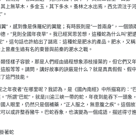
，其上無草木，多金玉，其下多水。蚤林之水出焉，西北流注于
”。
四翼”，感到像是侏羅紀的翼龍；有時辰則是“一首兩身”，一個頭
德，“見則全國年夜旱”。我已經冥思苦想，這種蛇為什么叫“肥遺
蛇”，這句話也許給出了謎底：這種蛇是肥水的產品。肥水，又稱
青上曾產生過有名的東晉與前秦的淝水之戰。
各類怪樣子容貌，那是人們經由過程想象添枝接葉的，但它們又
，這般等等。請問，講好故事的訣竅是什么？就是真真假假、假
握了這門技能。
蛇之年夜者”在哪里呢？我認為，是《國內南經》中所描寫的：“
。”所謂“巴蛇”，就是川渝三峽一帶的蛇，年夜到能吞下一頭象
國人眼里，仍然只是個補藥，“正人服之，無意腹之疾”。這個故
蛇可以或許整吞豬牛。巴蛇吞象，也演變為一個成語，描述得寸
上掛著蛇