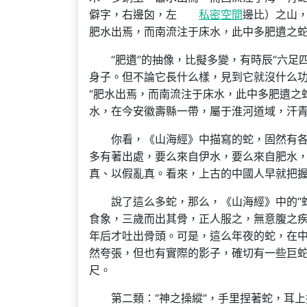
僻字，右邊囟，左
私密空間
邊比）之山
肥水出焉，而南流注于床水，此中多肥遺之蛇
“肥遺”的抽像，比擬多變，有時辰“六足
身子。但不論它長什么樣，見到它就沒什么功
“肥水出焉，而南流注于床水，此中多肥遺之
水，在今安徽壽縣一帶，屬于淮河道域，汗
你看，《山海經》中描寫的蛇，固然有
多有著出處，要么來自伊水，要么來自肥水
真、以假亂真。看來，上古的中國人早就把
說了這么多蛇，那么，《山海經》中的“
食象，三歲而出其骨，正人服之，無意腹之疾
年后才吐出骨頭。可是，這么年夜的蛇，在中
然夸張，但也有實際的影子，確切有一些巨
尺。
第二類：“神之操縱”，手里捏著蛇，耳