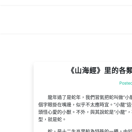
Skip
to
content
《山海經》里的各類
Poste
龍年過了是蛇年，我們習氣把蛇叫做“小龍
個字眼掛在嘴邊，似乎不太應時宜。“小龍”
頭怪心愛的小獸。不外，與其說蛇是“小龍”
型，就是蛇。
蛇，是十二生肖里較為特殊的一種。由