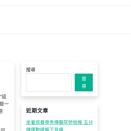
搜尋
搜
尋
”這
是一
近期文章
原
坐著保養脊秀傳醫院勞檢椎 五分
鐘運動緩解下背痛
它可