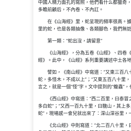
中國人精力面孔的寫照，他們看什么都獵奇
多瞻前顧后，不內卷、不內訌。
在《山海經》里，蛇呈現的頻率很高。據
里的蛇，也是各類抽像、各類腳色，我們無
第一類：“蛇出沒，請留意”
《山海經》，分為五卷《山經》、四卷
經》。此中，《山經》系列重要講述中土各
譬如，《南山經》中寫道：“又東三百八
蛇，多怪木，不成以上”；“又東五百八十里
言之，就是一個“怪”字。文中提到的“蝮蟲”
《西山經》中寫道：“西二百里，曰泰冒
多白蛇”；“又西一百九十里，曰騩山，其上多
蛇”，現場感一會兒就出來了：深山深谷里，
《北山經》中則寫道：“北二百八十里，