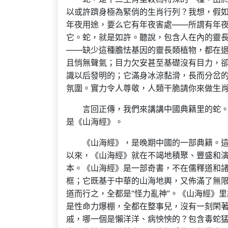
以或許躋身極為緊俏的生肖行列？我想，假
年夜用途，要么它有年夜害處——所謂有年
它。蛇，就是如許。聽說，包含人在內的靈
——缺少這種膽怯基因的靈長類植物，都在
且悄無聲氣；目力欠安甚至基礎沒有目力，
識以后發明的；它滿身冰涼黏滑，長而分岔
氛圍。實力令人尊敬，人類干脆請你來做生
言回正傳，我們來講講中國典籍里的蛇
是《山海經》。
《山海經》，是晚期中國的一部典籍。
以來，《山海經》就在不竭地積聚、豐盛和
本。《山海經》是一部奇書，不在儒釋道和
框；它既基于中華的山海地輿，又佈滿了無限
道而行之，全都是“怪力亂神”。《山海經》
是性命力爆棚，全都在整事兒，沒有一刻閑
戚，哪一個是懶洋洋、病怏怏的？包含毒蛇猛