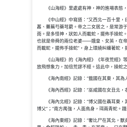
《山海經》里處處有神，神的進場表態
《中山經》中寫道：“又西北一百十里，
葌、蘪蕪芍藥芎藭。帝之二女居之，是常游
雨。是多怪神，狀如人而載蛇，擺佈手操蛇。
也就是帝舜的兩位老婆——娥皇、女英，在帝
而載蛇，擺佈手操蛇”，身上環繞糾纏著蛇，
《山海經》的《海內經》《年夜荒經》
放飛想象力，加倍荒謬不經。這此中，操蛇
《海內南經》記錄：“臷國在其東，其為
《海內西經》記錄：“巫咸國在女丑北，
《海內北經》記錄：“博父國在聶耳東，
博父”；“南方禺強，人面鳥身，珥兩青蛇。踐
《海內東經》記錄：“奢比尸在其北，獸