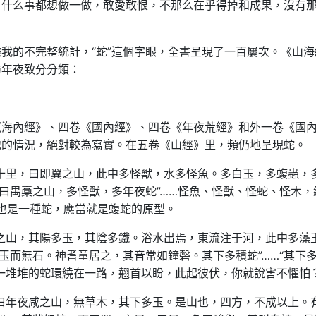
，什么事都想做一做，敢愛敢恨，不那么在乎得掉和成果，沒有
我的不完整統計，“蛇”這個字眼，全書呈現了一百屢次。《山海
妨年夜致分分類：
《海內經》、四卷《國內經》、四卷《年夜荒經》和外一卷《國
地的情況，絕對較為寫實。在五卷《山經》里，頻仍地呈現蛇。
十里，曰即翼之山，此中多怪獸，水多怪魚。多白玉，多蝮蟲，
，曰禺槀之山，多怪獸，多年夜蛇”……怪魚、怪獸、怪蛇、怪木，
，也是一種蛇，應當就是蝮蛇的原型。
之山，其陽多玉，其陰多鐵。浴水出焉，東流注于河，此中多藻
玉而無石。神耆童居之，其音常如鐘磬。其下多積蛇”……“其下
一堆堆的蛇環繞在一路，翹首以盼，此起彼伏，你就說害不懼怕
曰年夜咸之山，無草木，其下多玉。是山也，四方，不成以上。