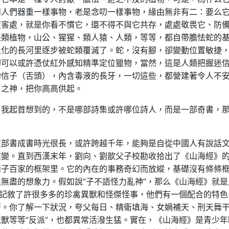
如人們器重一樣事物，老是念叨一樣事物，緣由無非有二：要么
夜害處，就是你看不慣它，還不得不與它共存，處處敬畏它、防
長類植物，山公、猩猩、類人猿、人類，等等，都自帶膽怯蛇的
退化的長河里逐步被蛇類覆滅了。蛇，沒有腳，卻變動位置敏捷
卻可以或許憑仗紅外感知精準定位獵物，當然，這是人類把握迷
的信子（舌頭），內含毒液的長牙，一切這些，都營建著令人不
肖之神，把你高高供起。
。我起首想到的，不是哪部詩集或許哪位詩人，而是一部奇書，
這部書成書時光很長，或許跨越千年，能夠是自從中國人有說話
演變。直到西漢末年，劉向、劉歆父子校勘收拾出了《山海經》
諸子百家的框架里。它的內在的事務奇幻而放縱，基礎沒有條條
無盡的想象力。假如說“子不語怪力亂神”，那么《山海經》就是
里記敘了許很多多的珍禽異獸和怪傑怪事，他們有一個配合的特色
著。你了解一下狀況，夸父每日、精衛填海、女媧補天、刑天舞
獸等等“反派”，也都異常活潑生猛。實在，《山海經》是青少年