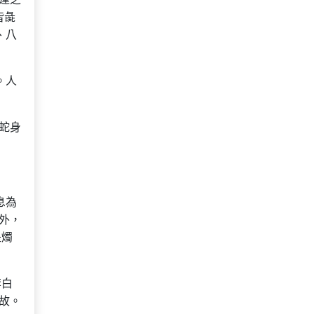
皆彘
、八
。人
蛇身
息為
外，
是燭
李白
故。