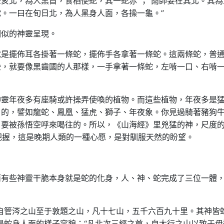
亥北，為人黑首，食稻使蛇，其一蛇赤”；“雨師妾在其北。其為
。一曰在旬日北，為人黑身人面，各操一龜。”
相似的神靈呈現。
就是擺佈耳各掛著一條蛇，擺佈手各拿著一條蛇。這兩條蛇，普
些，就要像黑齒國的人那樣，一手拿著一條蛇，左啃一口、右啃
神靈年夜多有座騎或許操弄使喚的植物。而這些植物，年夜多是
了的，譬如龍蛇、鳳凰、猛虎、獅子、年夜象。你見過騎著豬狗
要被孫悟空呼來喝往的。所以，《山海經》里兇猛的神，尺度的
要把握，這是晚期人類的一種心愿，是對馴服天然的盼望。
而有些神靈干脆本身就是蛇的化身，人、神、蛇完成了三位一體
自管涔之山至于敦題之山，凡十七山，五千六百九十里。其神皆
是蛇身人面的樣子容貌；“凡北次三經之首，自太行之山以致于毋