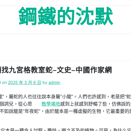
鋼鐵的沈默
找九宮格教室蛇–文史–中國作家網
d on
2025 年 3 月 6 日
by
admin
”，屬蛇的人也往往說本身屬“小龍”。人們也許感到，老是把“蛇
這個詞兒，從心思
教學場地
感到上就感到舒暢了些，仿佛說的
，不如說龍是“年夜蛇”，由於龍本是一種虛擬的生物，它最重要的
於它本是一種令人討厭、膽怯、避之不及的植物。可是，為什么