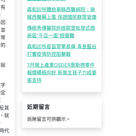
它有
森和診所體檢單縣西醫病院：施
備
展西醫藥上風 保證國民群眾安康
基因
傳統秀傳醫院巡檢鄰里批發式微
，並
商區“千店一面”經營難
信常
安的
森和診所疫苗眾擎易舉 青島藍谷
打響疫情防控阻擊戰
那就
7月規上產業OSDER奧斯德零件
報價積極向好 新質生孩子力成要
害支持
文字
的定
框
近期留言
反其
，就
尚無留言可供顯示。
干
時代