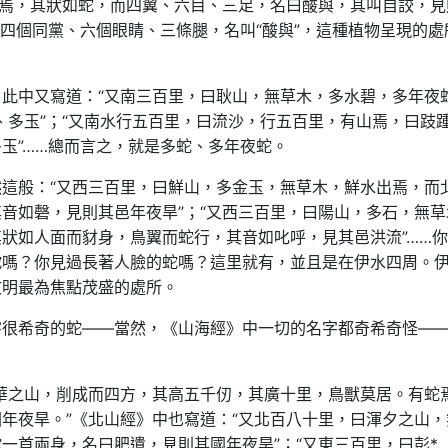
鳥焉，其狀如蛇，而四翼、六目、三足，名曰酸與，其叫自詨，見
有四個同黨、六個眼睛、三條腿，名叫“酸與”，這種植物呈現的處
此中又寫道：“又南三百里，曰耿山，無草木，多水碧，多年夜蛇
、多玉”；“又南水行五百里，曰流沙，行五百里，有山焉，曰跂
玉”……總而言之，就是多蛇、多年夜蛇。
這般：“又西三百里，曰鮮山，多金玉，無草木，鮮水出焉，而
音如磬，見則其邑年夜旱”；“又西三百里，曰陽山，多石，無草
狀如人面而豺身，鳥翼而蛇行，其音如叱呼，見其邑洪流”……
蛇嗎？你見過長著人臉的蛇嗎？這里就有，並且是在伊水四周。
文明最為焦點茂盛的處所。
字很希奇的蛇——當然，《山海經》中一切的名字都奇希奇怪—
華之山，削成而四方，其高五千仞，其廣十里，鳥獸莫居。有蛇
年夜旱。”《北山經》中也寫道：“又北百八十里，曰渾夕之山，
一首兩身，名曰肥遺，見則其國年夜旱”；“又東三百里，曰彭*