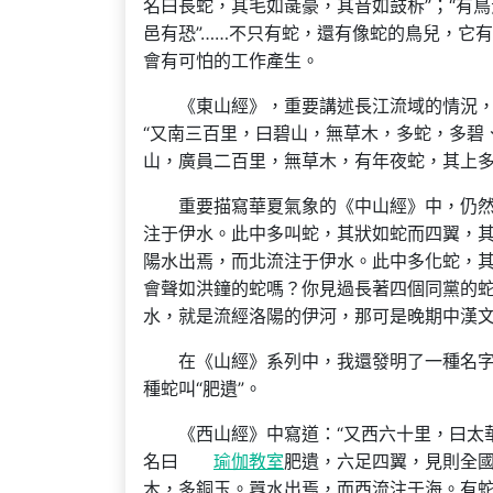
名曰長蛇，其毛如彘豪，其音如鼓柝”；“有
邑有恐”……不只有蛇，還有像蛇的鳥兒，它
會有可怕的工作產生。
《東山經》，重要講述長江流域的情況，
“又南三百里，曰碧山，無草木，多蛇，多碧
山，廣員二百里，無草木，有年夜蛇，其上多
重要描寫華夏氣象的《中山經》中，仍然
注于伊水。此中多叫蛇，其狀如蛇而四翼，其
陽水出焉，而北流注于伊水。此中多化蛇，其
會聲如洪鐘的蛇嗎？你見過長著四個同黨的
水，就是流經洛陽的伊河，那可是晚期中漢
在《山經》系列中，我還發明了一種名
種蛇叫“肥遺”。
《西山經》中寫道：“又西六十里，曰太
名曰
瑜伽教室
肥遺，六足四翼，見則全國
木，多銅玉。囂水出焉，而西流注于海。有蛇