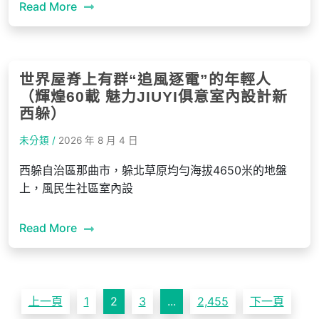
Read More
世界屋脊上有群“追風逐電”的年輕人
（輝煌60載 魅力JIUYI俱意室內設計新
西躲）
未分類 /
2026 年 8 月 4 日
西躲自治區那曲市，躲北草原均勻海拔4650米的地盤
上，風民生社區室內設
Read More
文
上一頁
1
2
3
...
2,455
下一頁
章