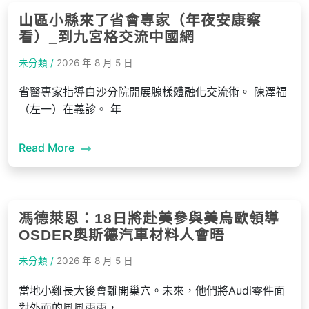
山區小縣來了省會專家（年夜安康察
看）_到九宮格交流中國網
未分類 /
2026 年 8 月 5 日
省醫專家指導白沙分院開展腺樣體融化交流術。 陳澤福
（左一）在義診。 年
Read More
馮德萊恩：18日將赴美參與美烏歐領導
OSDER奧斯德汽車材料人會晤
未分類 /
2026 年 8 月 5 日
當地小雞長大後會離開巢穴。未來，他們將Audi零件面
對外面的風風雨雨，