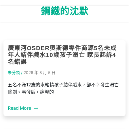
Skip
鋼鐵的沈默
to
content
廣東河OSDER奧斯德零件商源5名未成
年人結伴戲水10歲孩子溺亡 家長起訴4
名錯誤
未分類 /
2026 年 8 月 5 日
五名不滿12歲的水箱精孩子結伴戲水，卻不幸發生溺亡
慘劇。事發后，痛親的
Read More